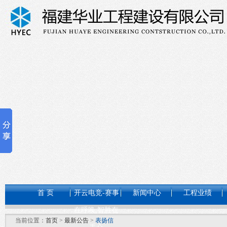
首 页
开云电竞-赛事
新闻中心
工程业绩
在呼唤,智胜在
当前位置：
首页
>
最新公告
>
表扬信