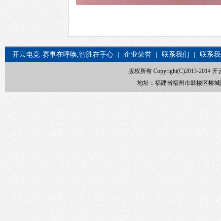
开云电竞-赛事在呼唤,智胜在手心
|
企业荣誉
|
联系我们
|
联系我
版权所有 Copyright(C)2013-20
地址：福建省福州市鼓楼区榕城商贸中心