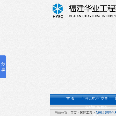
首 页
开云电竞-赛事
在呼唤,智胜在
当前位置：
首页
>
国际工程
>
我司参建阿尔