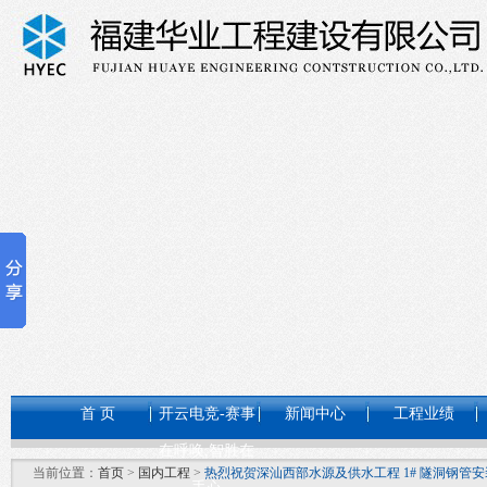
首 页
开云电竞-赛事
新闻中心
工程业绩
在呼唤,智胜在
当前位置：
首页
>
国内工程
>
热烈祝贺深汕西部水源及供水工程 1# 隧洞钢管