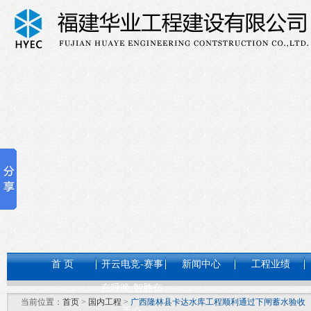
首 页
开云电竞-赛事
新闻中心
工程业绩
在呼唤,智胜在
当前位置：
首页
>
国内工程
>
广西隆林县卡达水库工程顺利通过下闸蓄水验收