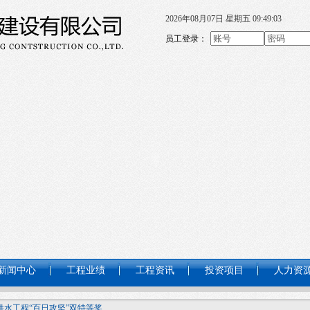
2026年08月07日 星期五 09:49:03
员工登录：
新闻中心
工程业绩
工程资讯
投资项目
人力资
供水工程“百日攻坚”双特等奖