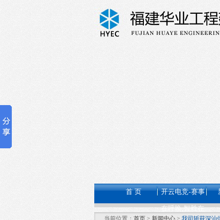
首 页
开云电竞-赛事
在呼唤,智胜在
当前位置：
首页
>
新闻中心
>
我司斩获深汕