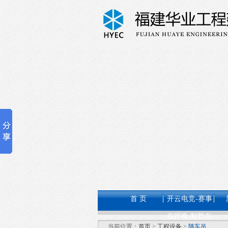
首 页
开云电竞-赛事
在呼唤,智胜在
当前位置：
首页
>
工程设备
>
随车吊