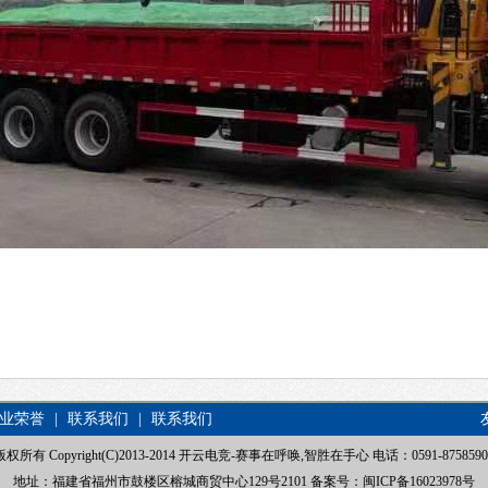
业荣誉
|
联系我们
|
联系我们
版权所有 Copyright(C)2013-2014 开云电竞-赛事在呼唤,智胜在手心 电话：0591-8758590
地址：福建省福州市鼓楼区榕城商贸中心129号2101 备案号：闽ICP备16023978号