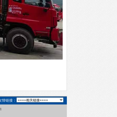
友情链接：
1